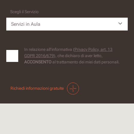
Scegli il Servizio
Servizi in Aula
In relazione all'informativa (
Privacy Policy, art. 13
GDPR 2016/679
), che dichiaro di aver letto,
ACCONSENTO
al trattamento dei miei dati personali.
Richiedi informazioni gratuite