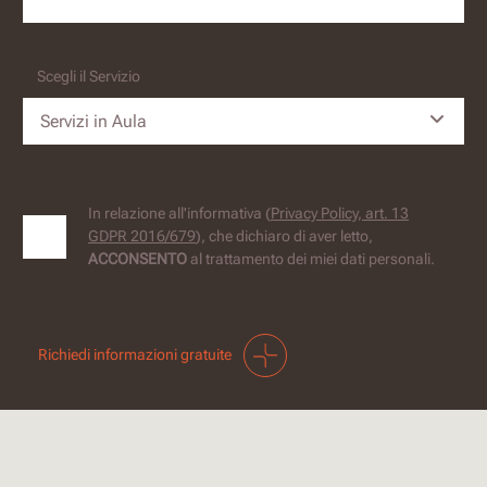
Scegli il Servizio
Servizi in Aula
In relazione all'informativa (
Privacy Policy, art. 13
GDPR 2016/679
), che dichiaro di aver letto,
ACCONSENTO
al trattamento dei miei dati personali.
Richiedi informazioni gratuite